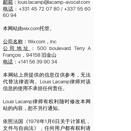
邮箱
：
louis.lacamp@lacamp-avocat.com
电话
：+331
45 72 07 80
/
+337 55 60
60 94
本网站由wix.com托管。
公司名称
：Wix.com，Inc.
公司地址
：500 boulevard Terry A
François，94158 旧金山
电话
：+141
56 39 90 34
本网站上所提供的信息仅供参考，无法
代替法律咨询。Louis Lacamp律师对该
信息的使用不承担任何责任。
Louis Lacamp律师有权利随时修改本网
站的内容，恕不另行通知。
依照法国
《
1978年1月6日关于
计算机，
文件与自由法》，
任何用户都有权利请